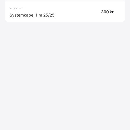
25/25-1
300 kr
Systemkabel 1 m 25/25
Macdata AB
Kontakt