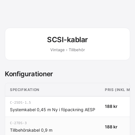
SCSI-kablar
Vintage › Tillbehör
Konfigurationer
SPECIFIKATION
PRIS (INKL MO
C-25DS-1.5
188 kr
Systemkabel 0,45 m Ny i föpackning AESP
C-27DS-3
188 kr
Tillbehörskabel 0,9 m