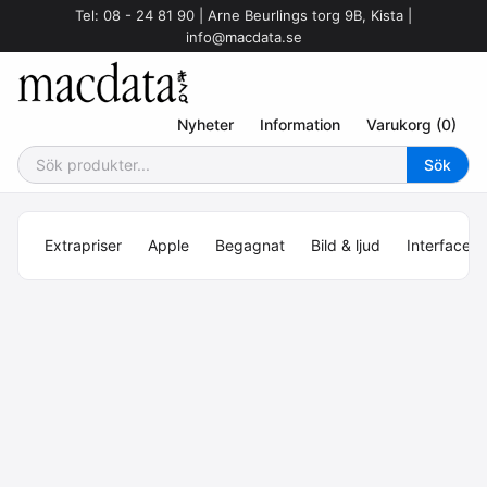
Tel: 08 - 24 81 90 | Arne Beurlings torg 9B, Kista |
info@macdata.se
Nyheter
Information
Varukorg (0)
Extrapriser
Apple
Begagnat
Bild & ljud
Interface