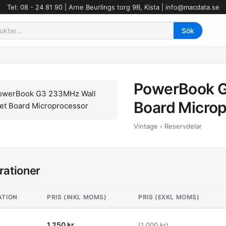
Tel: 08 - 24 81 90 | Arne Beurlings torg 9B, Kista |
info@macdata.se
PowerBook G
Board Micro
Vintage › Reservdelar
rationer
ATION
PRIS (INKL MOMS)
PRIS (EXKL MOMS)
1 250 kr
(1 000 kr)