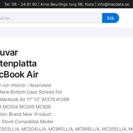
Tel: 08 - 24 81 90 | Arne Beurlings torg 9B, Kista |
info@macdata.se
uvar
tenplatta
cBook Air
 och tillbehör › Reservdelar
 New Bottom Case Screws For
Macbook Air 11" 13" A1370 A1369
3 MC504 MC505 MC506
ion: Brand New Product
: Stock Compatible Model
C503LL/A, MC504LL/A, MC965LL/A, MC966LL/A, MC505LL/A, M