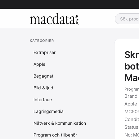
KATEGORIER
Skr
Extrapriser
bot
Apple
Ma
Begagnat
Bild & ljud
Program
Brand
Interface
Apple 
Lagringsmedia
MC50
Condit
Nätverk & kommunikation
Status
No: M
Program och tillbehör