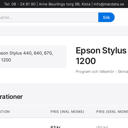
Tel: 08 - 24 81 90 | Arne Beurlings torg 9B, Kista |
info@macdata.se
Epson Stylus
1200
Program och tillbehör › Skriv
rationer
ATION
PRIS (INKL MOMS)
PRIS (EXKL MOM
63 kr
(50 kr)