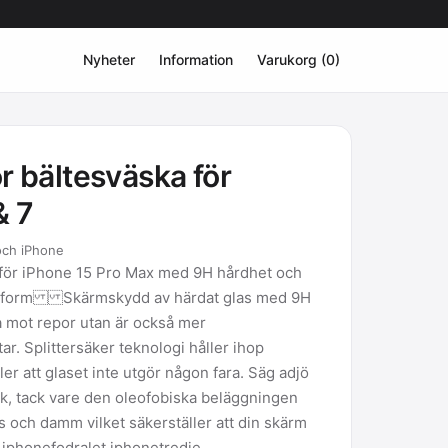
Nyheter
Information
Varukorg (0)
r bältesväska för
& 7
 och iPhone
 för iPhone 15 Pro Max med 9H hårdhet och
assform Skärmskydd av härdat glas med 9H
a mot repor utan är också mer
ar. Splittersäker teknologi håller ihop
ler att glaset inte utgör någon fara. Säg adjö
ck, tack vare den oleofobiska beläggningen
s och damm vilket säkerställer att din skärm
et iphonefodralet iphonetredje