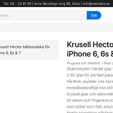
Tel: 08 - 24 81 90 | Arne Beurlings torg 9B, Kista |
info@macdata.se
Krusell Hecto
iPhone 6, 6s 
Program och tillbehör › iPad
Skärmskydd i härdat glas
2.5D glas för perfekt p
hårdhet, skyddar inte bar
motståndskraftigt mot stöt
krossat glas och säkerstäl
till damm och fingeravtry
som stöter bort fett, smut
förblir kristallklar påköp