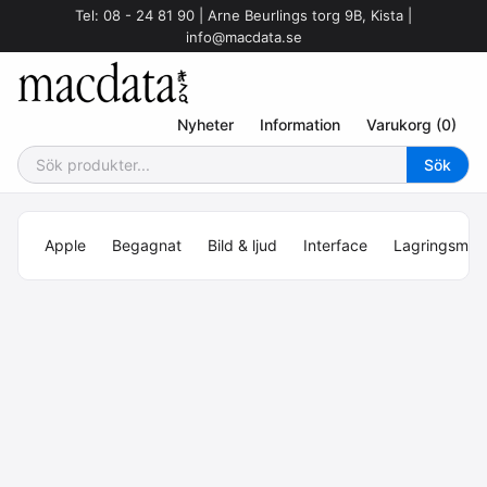
Tel: 08 - 24 81 90 | Arne Beurlings torg 9B, Kista |
info@macdata.se
Nyheter
Information
Varukorg (0)
Apple
Begagnat
Bild & ljud
Interface
Lagringsmed