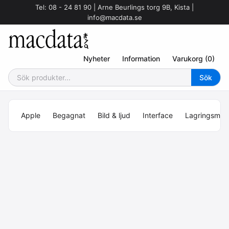
Tel: 08 - 24 81 90 | Arne Beurlings torg 9B, Kista |
info@macdata.se
Nyheter
Information
Varukorg (0)
Apple
Begagnat
Bild & ljud
Interface
Lagringsmed