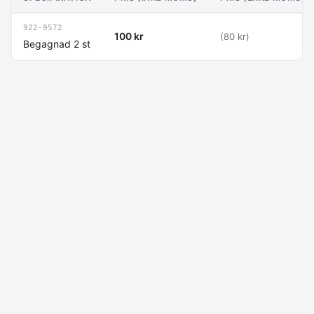
922-9572
100 kr
(80 kr)
Begagnad 2 st
Macdata AB
Kontakt