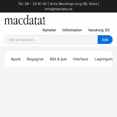
Tel: 08 - 24 81 90 | Arne Beurlings torg 9B, Kista |
info@macdata.se
Nyheter
Information
Varukorg (0)
Apple
Begagnat
Bild & ljud
Interface
Lagringsmed