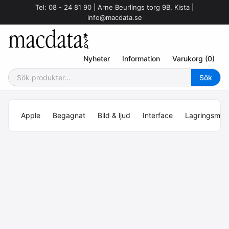
Tel: 08 - 24 81 90 | Arne Beurlings torg 9B, Kista |
info@macdata.se
Nyheter
Information
Varukorg (0)
Apple
Begagnat
Bild & ljud
Interface
Lagringsmed