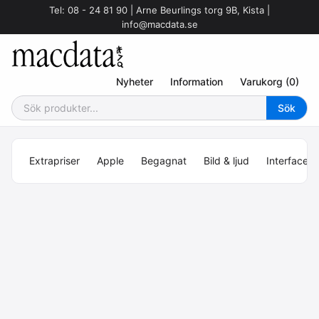
Tel: 08 - 24 81 90 | Arne Beurlings torg 9B, Kista |
info@macdata.se
Nyheter
Information
Varukorg (0)
Extrapriser
Apple
Begagnat
Bild & ljud
Interface