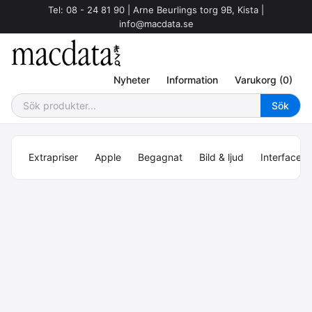
Tel: 08 - 24 81 90 | Arne Beurlings torg 9B, Kista |
info@macdata.se
Nyheter
Information
Varukorg (0)
Extrapriser
Apple
Begagnat
Bild & ljud
Interface