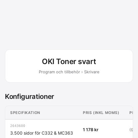
OKI Toner svart
Program och tillbehör › Skrivare
Konfigurationer
SPECIFIKATION
PRIS (INKL MOMS)
PRI
2643600
1 178 kr
(943
3.500 sidor för C332 & MC363