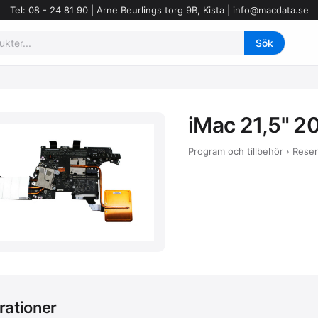
Tel: 08 - 24 81 90 | Arne Beurlings torg 9B, Kista |
info@macdata.se
iMac 21,5" 2
Program och tillbehör › Rese
rationer