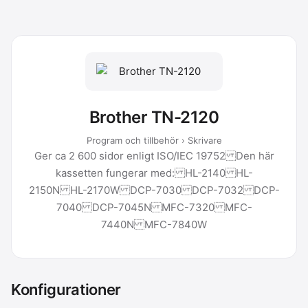
Brother TN-2120
Program och tillbehör › Skrivare
Ger ca 2 600 sidor enligt ISO/IEC 19752 Den här
kassetten fungerar med: HL-2140 HL-
2150N HL-2170W DCP-7030 DCP-7032 DCP-
7040 DCP-7045N MFC-7320 MFC-
7440N MFC-7840W
Konfigurationer