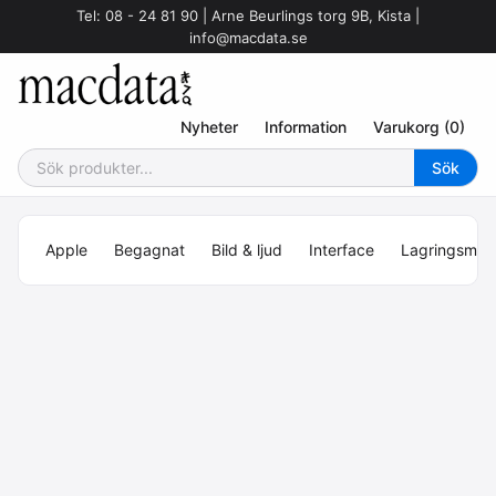
Tel: 08 - 24 81 90 | Arne Beurlings torg 9B, Kista |
info@macdata.se
Nyheter
Information
Varukorg (0)
Apple
Begagnat
Bild & ljud
Interface
Lagringsmed