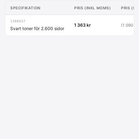
SPECIFIKATION
PRIS (INKL MOMS)
PRIS (E
1388637
1 363 kr
(1 090 kr
Svart toner för 2.600 sidor
Macdata AB
Kontakt