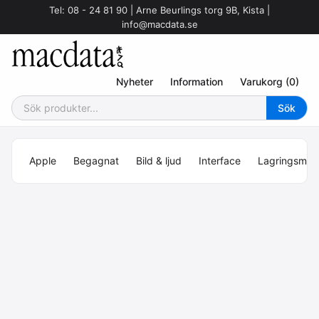
Tel: 08 - 24 81 90 | Arne Beurlings torg 9B, Kista |
info@macdata.se
Nyheter
Information
Varukorg (0)
Apple
Begagnat
Bild & ljud
Interface
Lagringsmed