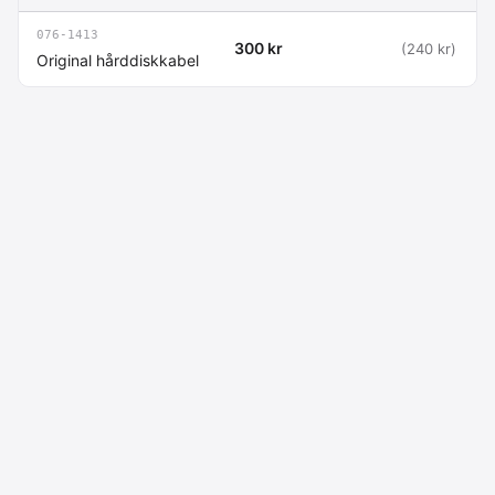
076-1413
300 kr
(240 kr)
Original hårddiskkabel
Macdata AB
Kontakt