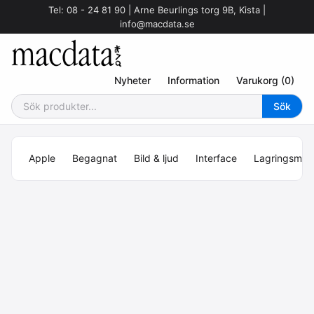
Tel: 08 - 24 81 90 | Arne Beurlings torg 9B, Kista |
info@macdata.se
Nyheter
Information
Varukorg (0)
Apple
Begagnat
Bild & ljud
Interface
Lagringsmed