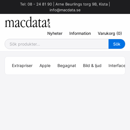
Tel: 08 - 24 81 90 | Arne Beurlings torg 9B, Kista |
info@macdata.se
Nyheter
Information
Varukorg (0)
Extrapriser
Apple
Begagnat
Bild & ljud
Interface