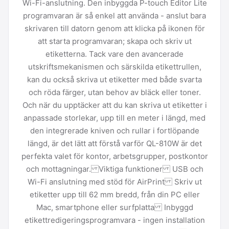
Wi-Fi-anslutning. Den inbyggda P-touch Editor Lite
programvaran är så enkel att använda - anslut bara
skrivaren till datorn genom att klicka på ikonen för
att starta programvaran; skapa och skriv ut
etiketterna. Tack vare den avancerade
utskriftsmekanismen och särskilda etikettrullen,
kan du också skriva ut etiketter med både svarta
och röda färger, utan behov av bläck eller toner.
Och när du upptäcker att du kan skriva ut etiketter i
anpassade storlekar, upp till en meter i längd, med
den integrerade kniven och rullar i fortlöpande
längd, är det lätt att förstå varför QL-810W är det
perfekta valet för kontor, arbetsgrupper, postkontor
och mottagningar. Viktiga funktioner USB och
Wi-Fi anslutning med stöd för AirPrint Skriv ut
etiketter upp till 62 mm bredd, från din PC eller
Mac, smartphone eller surfplatta Inbyggd
etikettredigeringsprogramvara - ingen installation