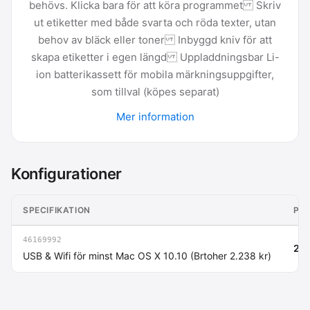
behövs. Klicka bara för att köra programmet Skriv
ut etiketter med både svarta och röda texter, utan
behov av bläck eller toner Inbyggd kniv för att
skapa etiketter i egen längd Uppladdningsbar Li-
ion batterikassett för mobila märkningsuppgifter,
som tillval (köpes separat)
Mer information
Konfigurationer
SPECIFIKATION
PRI
46169992
2 2
USB & Wifi för minst Mac OS X 10.10 (Brtoher 2.238 kr)