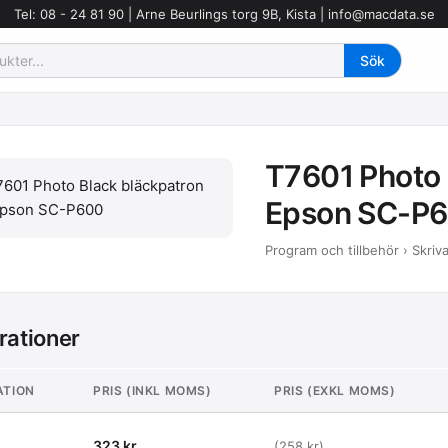
Tel: 08 - 24 81 90 | Arne Beurlings torg 9B, Kista |
info@macdata.se
T7601 Photo B
Epson SC-P
Program och tillbehör › Skriv
rationer
ATION
PRIS (INKL MOMS)
PRIS (EXKL MOMS)
323 kr
(258 kr)