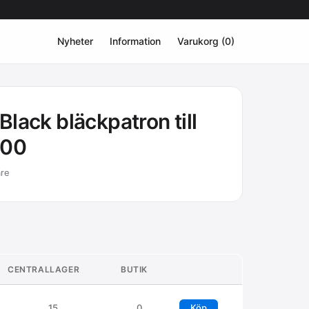
Nyheter
Information
Varukorg (0)
lack bläckpatron till
600
are
CENTRALLAGER
BUTIK
15
0
Köp