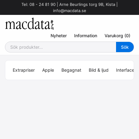
Tel: 08 - 24 81 90 | Arne Beurlings torg 9B, Kista |
info@macdata.se
Nyheter
Information
Varukorg (0)
Extrapriser
Apple
Begagnat
Bild & ljud
Interface