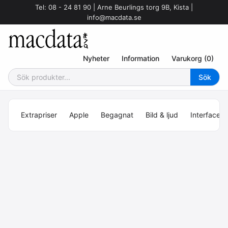
Tel: 08 - 24 81 90 | Arne Beurlings torg 9B, Kista |
info@macdata.se
Nyheter
Information
Varukorg (0)
Extrapriser
Apple
Begagnat
Bild & ljud
Interface