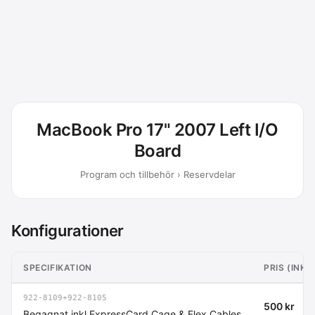
MacBook Pro 17" 2007 Left I/O
Board
Program och tillbehör › Reservdelar
Konfigurationer
SPECIFIKATION
PRIS (INK
922-8109+922-8105
500 kr
Begagnat inkl ExpressCard Cage & Flex Cables