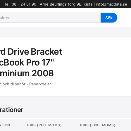
Tel: 08 - 24 81 90 | Arne Beurlings torg 9B, Kista |
info@macdata.se
d Drive Bracket
Book Pro 17"
uminium 2008
 och tillbehör › Reservdelar
rationer
ATION
PRIS (INKL MOMS)
PRIS (EXKL MOMS)