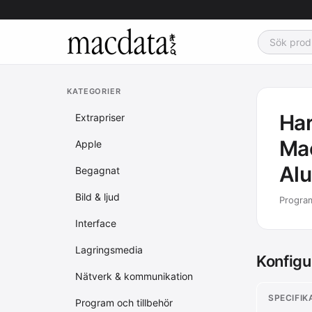
KATEGORIER
Har
Extrapriser
Mac
Apple
Al
Begagnat
Bild & ljud
Program
Interface
Lagringsmedia
Konfigu
Nätverk & kommunikation
SPECIFIK
Program och tillbehör