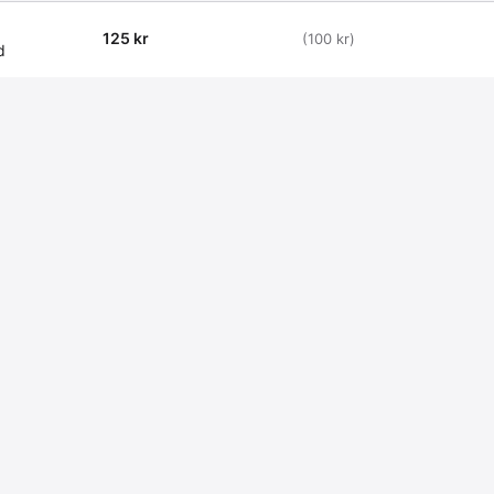
125 kr
(100 kr)
d