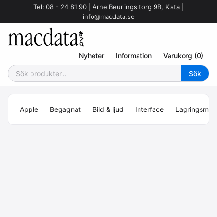
Tel: 08 - 24 81 90 | Arne Beurlings torg 9B, Kista |
info@macdata.se
Nyheter
Information
Varukorg (0)
Apple
Begagnat
Bild & ljud
Interface
Lagringsmed