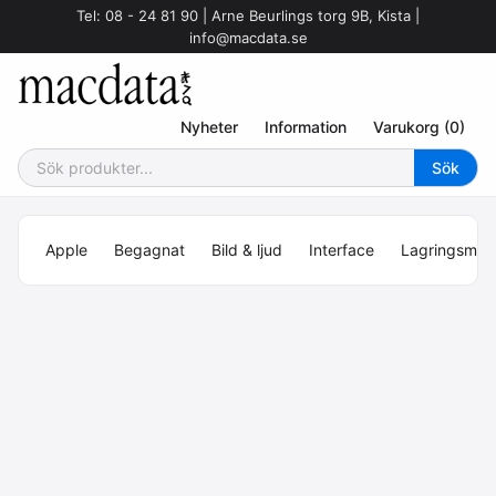
Tel: 08 - 24 81 90 | Arne Beurlings torg 9B, Kista |
info@macdata.se
Nyheter
Information
Varukorg (0)
Apple
Begagnat
Bild & ljud
Interface
Lagringsmed