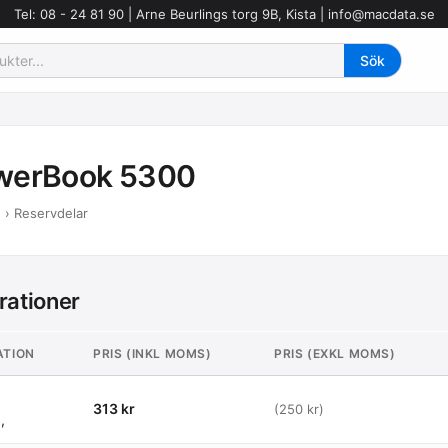
Tel: 08 - 24 81 90 | Arne Beurlings torg 9B, Kista |
info@macdata.se
werBook 5300
 › Reservdelar
rationer
ATION
PRIS (INKL MOMS)
PRIS (EXKL MOMS)
313 kr
(250 kr)
,