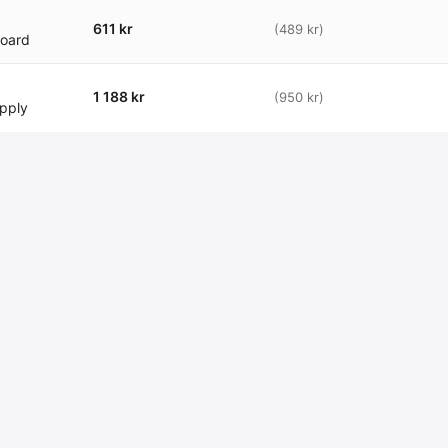
611 kr
(489 kr)
board
1 188 kr
(950 kr)
pply