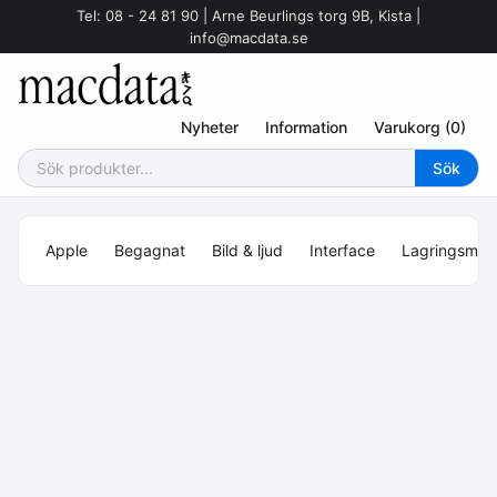
Tel: 08 - 24 81 90 | Arne Beurlings torg 9B, Kista |
info@macdata.se
Nyheter
Information
Varukorg (0)
Apple
Begagnat
Bild & ljud
Interface
Lagringsmed