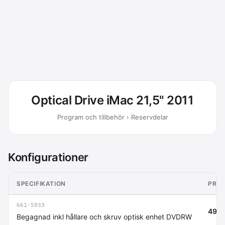
Optical Drive iMac 21,5" 2011
Program och tillbehör › Reservdelar
Konfigurationer
SPECIFIKATION
PRIS
661-5933
495 
Begagnad inkl hållare och skruv optisk enhet DVDRW