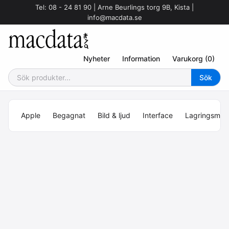
Tel: 08 - 24 81 90 | Arne Beurlings torg 9B, Kista |
info@macdata.se
Nyheter
Information
Varukorg (0)
Apple
Begagnat
Bild & ljud
Interface
Lagringsmed