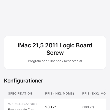
iMac 21,5 2011 Logic Board
Screw
Program och tillbehör › Reservdelar
Konfigurationer
SPECIFIKATION
PRIS (INKL MOMS)
PRIS (EXKL MOM
922-9881+922-9883
200 kr
(160 kr)
Begagnade 7 st