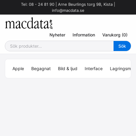
Tel: 08 - 24 81 90 | Arne Beurlings torg 9B, Kista |
info@macdata.se
Nyheter
Information
Varukorg (0)
Apple
Begagnat
Bild & ljud
Interface
Lagringsmed