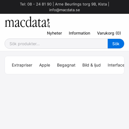
Tel: 08 - 24 81 90 | Arne Beurlings torg 9B, Kista |
info@macdata.se
Nyheter
Information
Varukorg (0)
Extrapriser
Apple
Begagnat
Bild & ljud
Interface