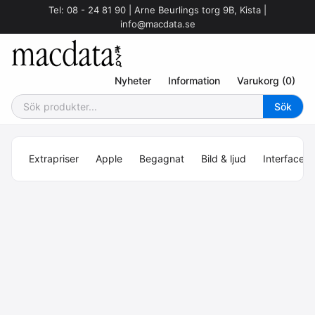
Tel: 08 - 24 81 90 | Arne Beurlings torg 9B, Kista |
info@macdata.se
Nyheter
Information
Varukorg (0)
Extrapriser
Apple
Begagnat
Bild & ljud
Interface