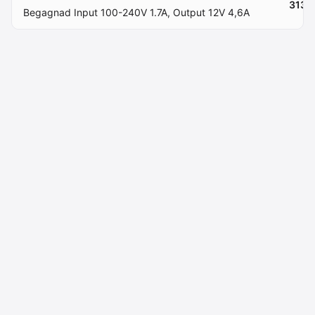
313 k
Begagnad Input 100-240V 1.7A, Output 12V 4,6A
Macdata AB
Kontakt