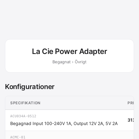
La Cie Power Adapter
Begagnat › Övrigt
Konfigurationer
SPECIFIKATION
PRIS
ACU034A-0512
313 k
Begagnad Input 100-240V 1A, Output 12V 2A, 5V 2A
ACMC-01