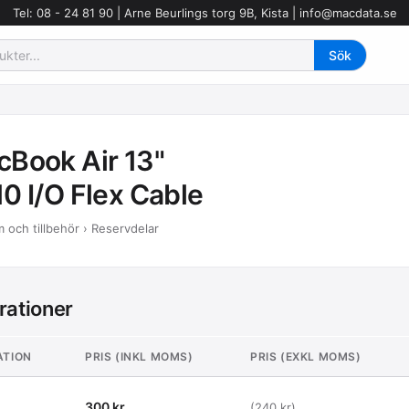
Tel: 08 - 24 81 90 | Arne Beurlings torg 9B, Kista |
info@macdata.se
Book Air 13"
0 I/O Flex Cable
 och tillbehör › Reservdelar
rationer
ATION
PRIS (INKL MOMS)
PRIS (EXKL MOMS)
300 kr
(240 kr)