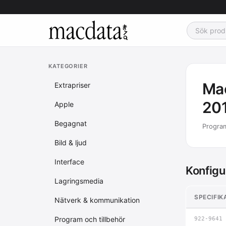
KATEGORIER
Mac
Extrapriser
201
Apple
Begagnat
Program
Bild & ljud
Interface
Konfigu
Lagringsmedia
SPECIFIK
Nätverk & kommunikation
Program och tillbehör
922-9641