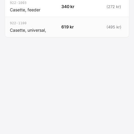
922-1003
340 kr
(272 kr)
Casette, feeder
922-1100
619 kr
(495 kr)
Casette, universal,
Macdata AB
Kontakt