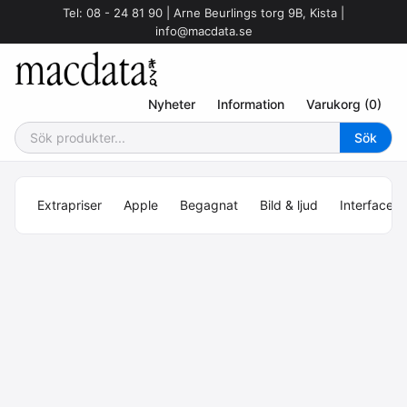
Tel: 08 - 24 81 90 | Arne Beurlings torg 9B, Kista |
info@macdata.se
Nyheter
Information
Varukorg (0)
Extrapriser
Apple
Begagnat
Bild & ljud
Interface