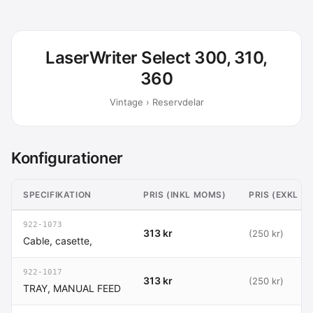
LaserWriter Select 300, 310,
360
Vintage › Reservdelar
Konfigurationer
SPECIFIKATION
PRIS (INKL MOMS)
PRIS (EXKL M
922-1073
313 kr
(250 kr)
Cable, casette,
922-1017
313 kr
(250 kr)
TRAY, MANUAL FEED