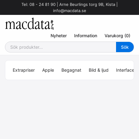
Tel: 08 - 24 81 90 | Arne Beurlings torg 9B, Kista |
info@macdata.se
Nyheter
Information
Varukorg (0)
Extrapriser
Apple
Begagnat
Bild & ljud
Interface