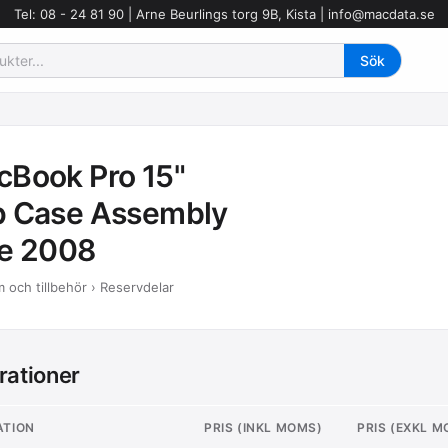
Tel: 08 - 24 81 90 | Arne Beurlings torg 9B, Kista |
info@macdata.se
Book Pro 15"
p Case Assembly
te 2008
 och tillbehör › Reservdelar
rationer
ATION
PRIS (INKL MOMS)
PRIS (EXKL 