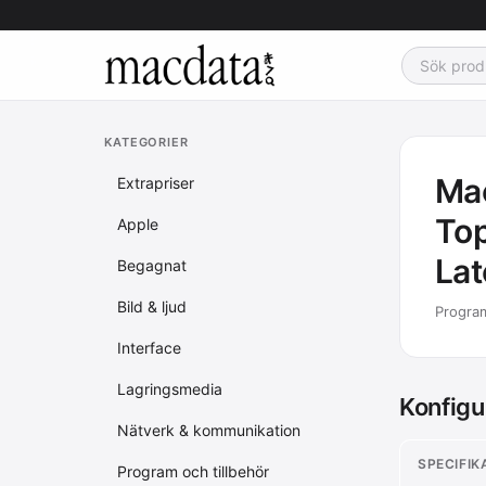
KATEGORIER
Mac
Extrapriser
To
Apple
La
Begagnat
Bild & ljud
Program
Interface
Lagringsmedia
Konfigu
Nätverk & kommunikation
SPECIFIK
Program och tillbehör