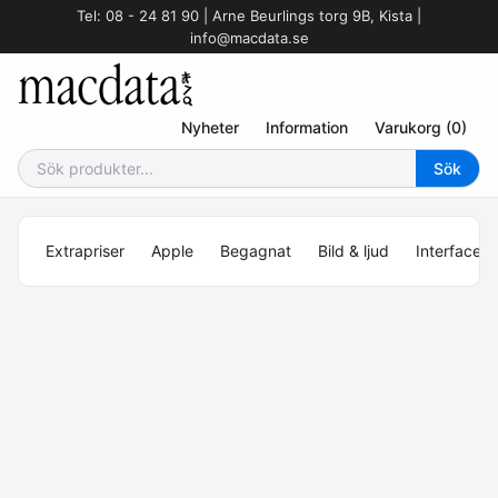
Tel: 08 - 24 81 90 | Arne Beurlings torg 9B, Kista |
info@macdata.se
Nyheter
Information
Varukorg (0)
Extrapriser
Apple
Begagnat
Bild & ljud
Interface