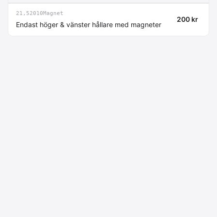
21,52010Magnet
200 kr
Endast höger & vänster hållare med magneter
Macdata AB
Kontakt