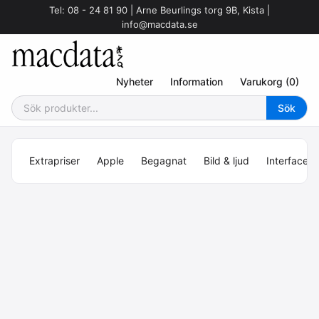
Tel: 08 - 24 81 90 | Arne Beurlings torg 9B, Kista |
info@macdata.se
Nyheter
Information
Varukorg (0)
Extrapriser
Apple
Begagnat
Bild & ljud
Interface