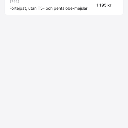
17445
1 195 kr
Förtejpat, utan T5- och pentalobe-mejslar
Macdata AB
Kontakt