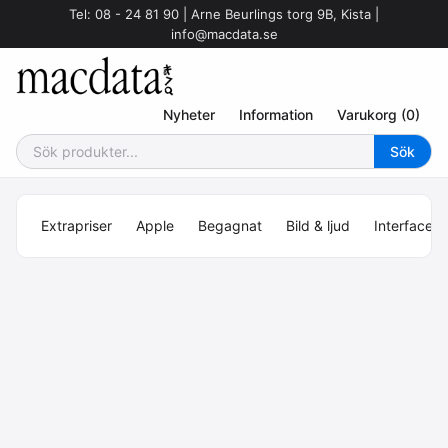
Tel: 08 - 24 81 90 | Arne Beurlings torg 9B, Kista |
info@macdata.se
Nyheter
Information
Varukorg (0)
Extrapriser
Apple
Begagnat
Bild & ljud
Interface