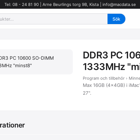
Tel: 08 - 24 81 90 | Arne Beurlings torg 9B, Kista |
info@macdata.se
DDR3 PC 10
1333MHz "mi
Program och tillbehör › Minn
Max 16GB (4x4GB) i iMac1
27".
rationer