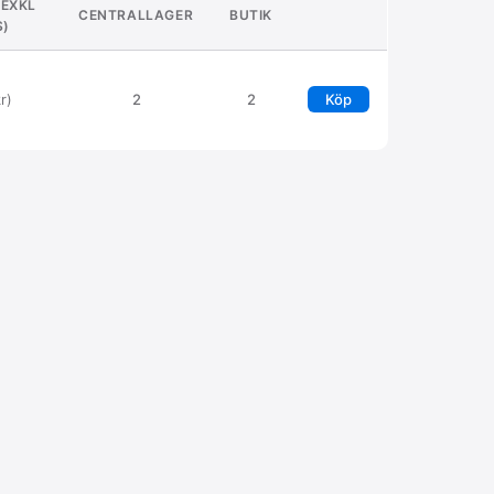
(EXKL
CENTRALLAGER
BUTIK
)
r)
2
2
Köp