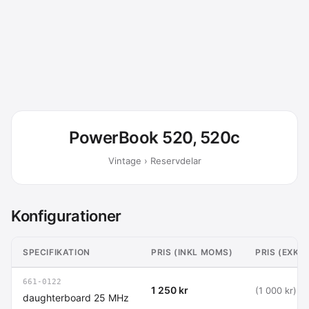
PowerBook 520, 520c
Vintage › Reservdelar
Konfigurationer
SPECIFIKATION
PRIS (INKL MOMS)
PRIS (EXKL
661-0122
1 250 kr
(1 000 kr)
daughterboard 25 MHz