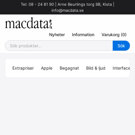
Tel: 08 - 24 81 90 | Arne Beurlings torg 9B, Kista |
info@macdata.se
Nyheter
Information
Varukorg (0)
Extrapriser
Apple
Begagnat
Bild & ljud
Interface