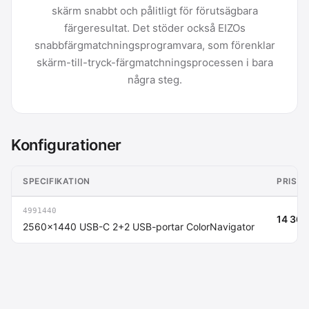
skärm snabbt och pålitligt för förutsägbara
färgeresultat. Det stöder också EIZOs
snabbfärgmatchningsprogramvara, som förenklar
skärm-till-tryck-färgmatchningsprocessen i bara
några steg.
Konfigurationer
SPECIFIKATION
PRIS (
4991440
14 365
2560x1440 USB-C 2+2 USB-portar ColorNavigator