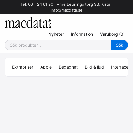
Tel: 08 - 24 81 90 | Arne Beurlings torg 9B, Kista |
info@macdata.se
Nyheter
Information
Varukorg (0)
Extrapriser
Apple
Begagnat
Bild & ljud
Interface