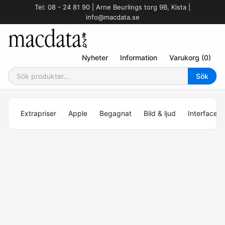
Tel: 08 - 24 81 90 | Arne Beurlings torg 9B, Kista |
info@macdata.se
Nyheter
Information
Varukorg (0)
Extrapriser
Apple
Begagnat
Bild & ljud
Interface