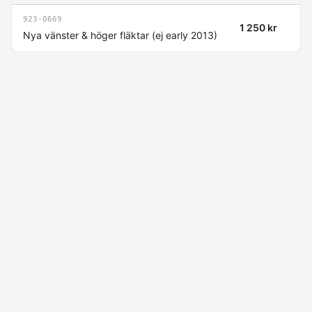
923-0669
1 250 kr
Nya vänster & höger fläktar (ej early 2013)
Macdata AB
Kontakt