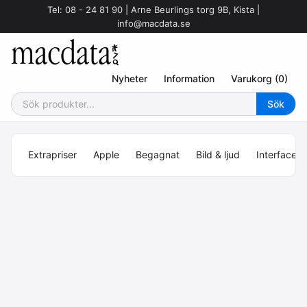
Tel: 08 - 24 81 90 | Arne Beurlings torg 9B, Kista |
info@macdata.se
Nyheter
Information
Varukorg (0)
Extrapriser
Apple
Begagnat
Bild & ljud
Interface