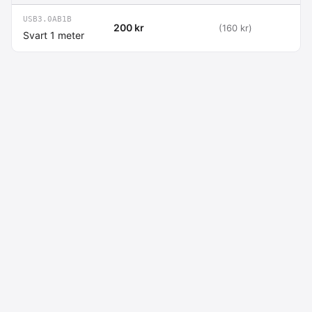
USB3.0AB1B
200 kr
(160 kr)
Svart 1 meter
Macdata AB
Kontakt