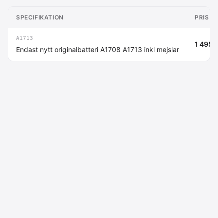
SPECIFIKATION
PRIS (
A1713
1 495 k
Endast nytt originalbatteri A1708 A1713 inkl mejslar
Macdata AB
Kontakt