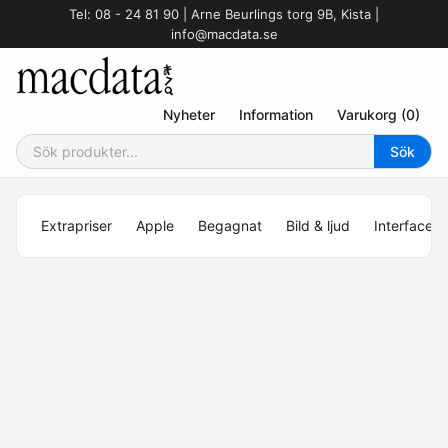
Tel: 08 - 24 81 90 | Arne Beurlings torg 9B, Kista |
info@macdata.se
Nyheter
Information
Varukorg (0)
Extrapriser
Apple
Begagnat
Bild & ljud
Interface