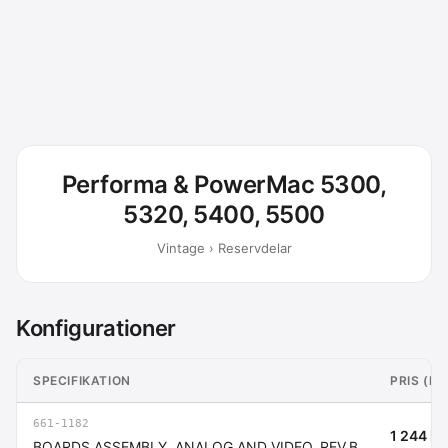
Performa & PowerMac 5300,
5320, 5400, 5500
Vintage › Reservdelar
Konfigurationer
SPECIFIKATION
PRIS (I
661-1182
1 244 kr
BOARDS ASSEMBLY, ANALOG AND VIDEO, REV.B