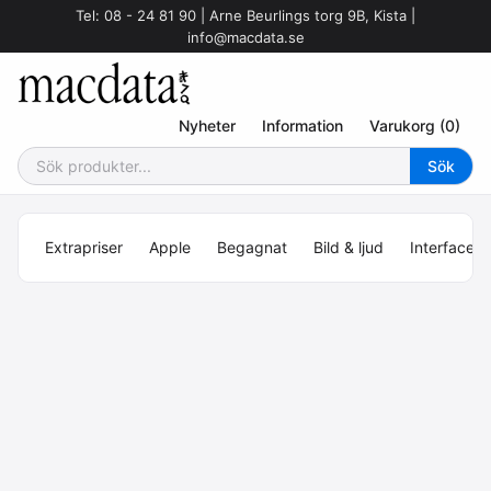
Tel: 08 - 24 81 90 | Arne Beurlings torg 9B, Kista |
info@macdata.se
Nyheter
Information
Varukorg (0)
Extrapriser
Apple
Begagnat
Bild & ljud
Interface