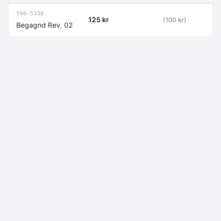
590-5338
125 kr
(100 kr)
Begagnd Rev. 02
Macdata AB
Kontakt