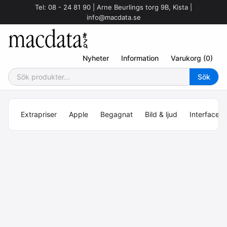
Tel: 08 - 24 81 90 | Arne Beurlings torg 9B, Kista |
info@macdata.se
Nyheter
Information
Varukorg (0)
Extrapriser
Apple
Begagnat
Bild & ljud
Interface