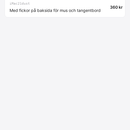
iMac21dust
360 kr
Med fickor på baksida för mus och tangentbord
Macdata AB
Kontakt