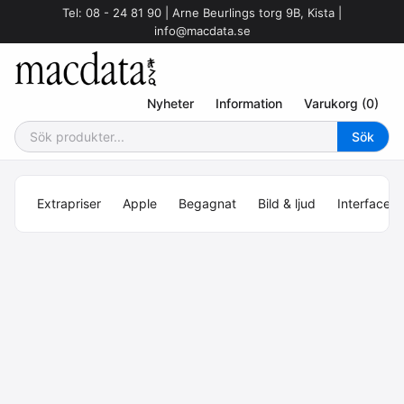
Tel: 08 - 24 81 90 | Arne Beurlings torg 9B, Kista |
info@macdata.se
Nyheter
Information
Varukorg (0)
Extrapriser
Apple
Begagnat
Bild & ljud
Interface