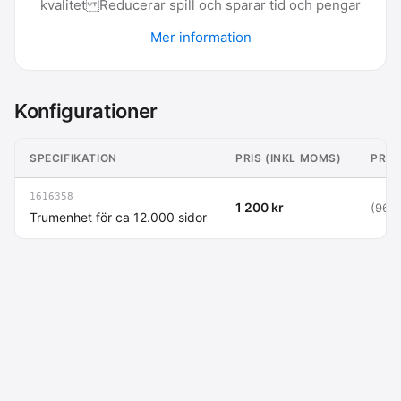
kvalitet Reducerar spill och sparar tid och pengar
Mer information
Konfigurationer
SPECIFIKATION
PRIS (INKL MOMS)
PRIS
1616358
1 200 kr
(960 
Trumenhet för ca 12.000 sidor