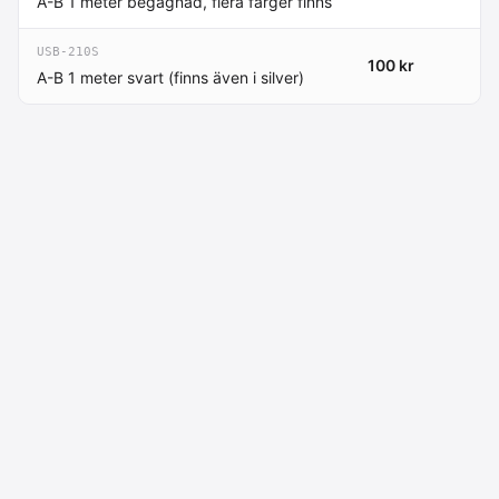
A-B 1 meter begagnad, flera färger finns
USB-210S
100 kr
A-B 1 meter svart (finns även i silver)
Macdata AB
Kontakt