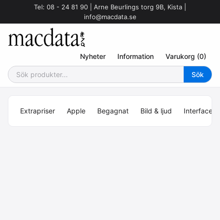
Tel: 08 - 24 81 90 | Arne Beurlings torg 9B, Kista |
info@macdata.se
Nyheter
Information
Varukorg (0)
Extrapriser
Apple
Begagnat
Bild & ljud
Interface