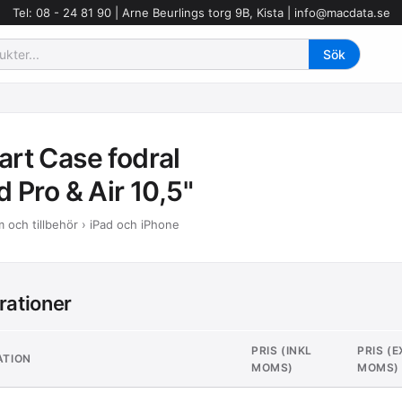
Tel: 08 - 24 81 90 | Arne Beurlings torg 9B, Kista |
info@macdata.se
rt Case fodral
d Pro & Air 10,5"
 och tillbehör › iPad och iPhone
rationer
PRIS (INKL
PRIS (E
ATION
MOMS)
MOMS)