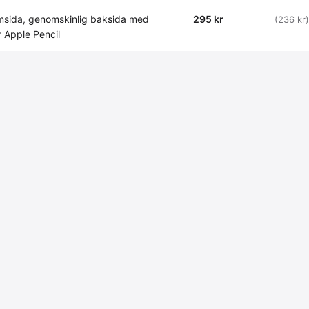
msida, genomskinlig baksida med
295 kr
(236 kr)
r Apple Pencil