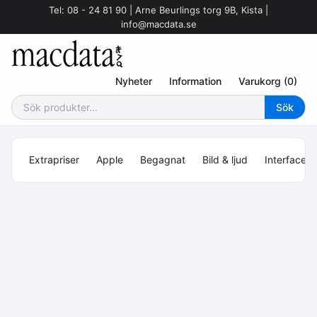
Tel: 08 - 24 81 90 | Arne Beurlings torg 9B, Kista |
info@macdata.se
Nyheter
Information
Varukorg (0)
Extrapriser
Apple
Begagnat
Bild & ljud
Interface