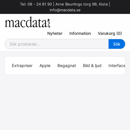
Tel: 08 - 24 81 90 | Arne Beurlings torg 9B, Kista |
info@macdata.se
Nyheter
Information
Varukorg (0)
Extrapriser
Apple
Begagnat
Bild & ljud
Interface