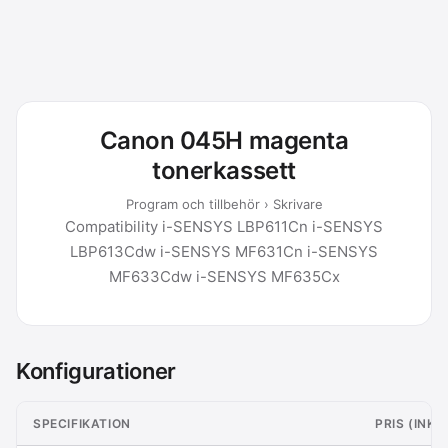
Canon 045H magenta
tonerkassett
Program och tillbehör › Skrivare
Compatibility i-SENSYS LBP611Cn i-SENSYS
LBP613Cdw i-SENSYS MF631Cn i-SENSYS
MF633Cdw i-SENSYS MF635Cx
Konfigurationer
SPECIFIKATION
PRIS (INK