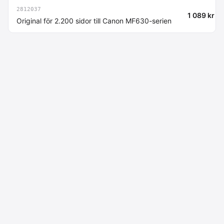
2812037
1 089 kr
Original för 2.200 sidor till Canon MF630-serien
Macdata AB
Kontakt