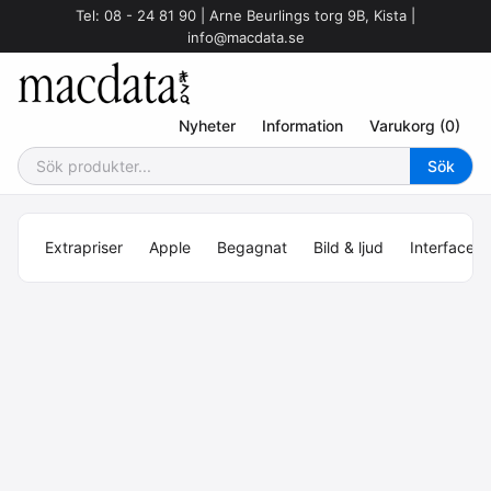
Tel: 08 - 24 81 90 | Arne Beurlings torg 9B, Kista |
info@macdata.se
Nyheter
Information
Varukorg (0)
Extrapriser
Apple
Begagnat
Bild & ljud
Interface